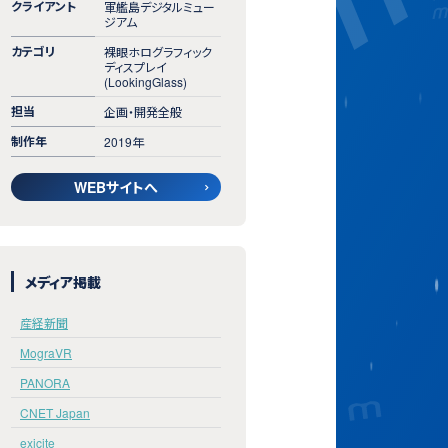
クライアント
軍艦島デジタルミュー
ジアム
カテゴリ
裸眼ホログラフィック
ディスプレイ
(LookingGlass)
担当
企画・開発全般
制作年
2019年
WEBサイトへ
メディア掲載
産経新聞
MograVR
PANORA
CNET Japan
exicite