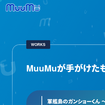
WORKS
MuuMuが手がけた
軍艦島のガンショーくん ～