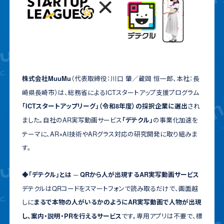
（代表取締役：川口 肇／蔵岡 恒一郎、本社：長
株式会社MuuMu
崎県長崎市）は、総務省によるICTスタートアップ支援プログラム
され
「ICTスタートアップリーグ」（令和8年度）の採択企業に選出
ました。自社のAR実写動画サービス
の事業化加速を
「デテクル」
テーマに、AR×AI技術やARグラス対応の研究開発に取り組みま
す。
◆「デテクル」とは ─ QRから人が出現するAR実写動画サービス
デテクルはQRコードをスマートフォンで読み取るだけで、画面越
しに
まるで本物の人がいるかのようにAR実写動画で人物が出現
です。専用アプリは不要で、標
し、案内・説明・PRを行えるサービス