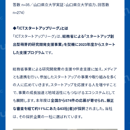
答数 n=35／山口県立大学実証：山口県立大学協力、回答数
n=274）
◆「ICTスタートアップリーグ」とは
「ICTスタートアップリーグ」は、
総務省による「スタートアップ創
出型萌芽的研究開発支援事業」を契機に2023年度からスタート
です。
した支援プログラム
総務省事業による研究開発費の支援や伴走支援に加え、メディア
とも連携を行い、参加したスタートアップの事業や取り組みを多く
の人に広めていきます。スタートアップを応援する人を増やすこと
で、事業の成長加速と地域活性にもつなげるエコシステムとして
も展開します。本年度は
全国から574件の応募が寄せられ、厳正
されました。当社
な審査を経て約11%にあたる63社(者)が採択
は、その採択企業の一社に選ばれています。