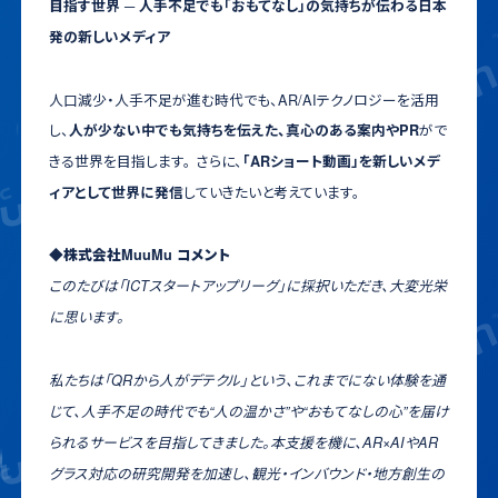
目指す世界 ─ 人手不足でも「おもてなし」の気持ちが伝わる日本
発の新しいメディア
人口減少・人手不足が進む時代でも、AR/AIテクノロジーを活用
し、
がで
人が少ない中でも気持ちを伝えた、真心のある案内やPR
きる世界を目指します。 さらに、
「ARショート動画」を新しいメデ
していきたいと考えています。
ィアとして世界に発信
◆株式会社MuuMu コメント
このたびは「ICTスタートアップリーグ」に採択いただき、大変光栄
に思います。
私たちは「QRから人がデテクル」という、これまでにない体験を通
じて、人手不足の時代でも“人の温かさ”や“おもてなしの心”を届け
られるサービスを目指してきました。本支援を機に、AR×AIやAR
グラス対応の研究開発を加速し、観光・インバウンド・地方創生の