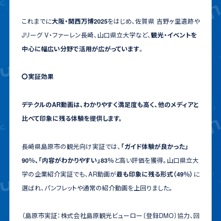
これまでに
をはじめ、佐賀県 吉野ヶ里遺跡や
大阪・関西万博2025
Jリーグ V・ファーレン長崎、山口県立大学など、
観光・イベントを
。
中心に幅広い分野で活用が広がっています
〇
実証効果
デテクルのAR動画は、わかりやすく満足度も高く、他のメディアと
比べて印象に残る体験を提供します。
長崎県島原市の観光向け実証では、
「ガイド体験が良かった」
と高い評価を獲得。山口県立大
90％、「内容がわかりやすい」83％
学の企業紹介実証でも、AR動画が
に
最も印象に残る形式（49％）
選ばれ、パンフレットや通常の紹介動画を上回りました。
（島原市実証：株式会社島原観光ビューロー〔登録DMO〕協力、回