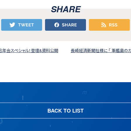
SHARE
l.11 忘年会スペシャル！登壇&資料公開
長崎経済新聞社様に 「 軍艦島の
BACK TO LIST